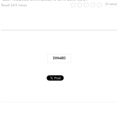
(0 votes)
Read 5413 times
DINARD