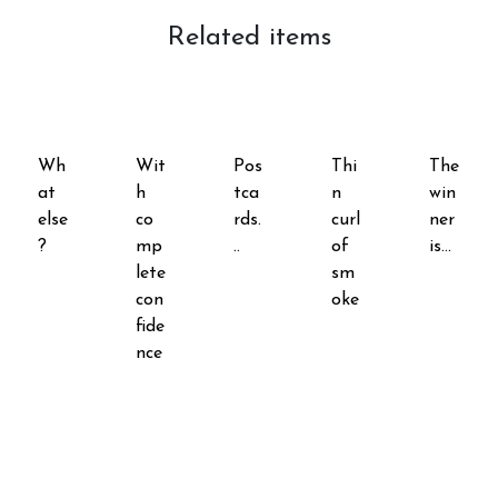
Related items
Wh
Wit
Pos
Thi
The
at
h
tca
n
win
else
co
rds.
curl
ner
?
mp
..
of
is...
lete
sm
con
oke
fide
nce